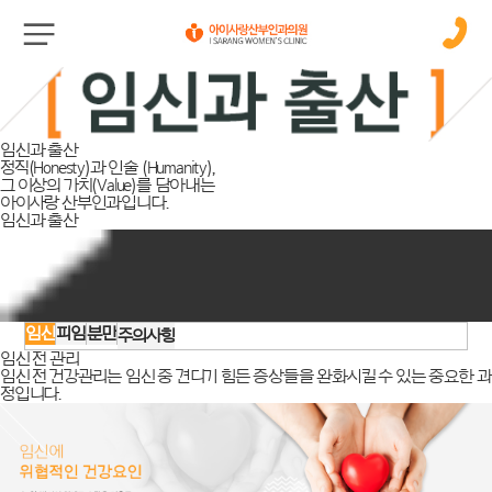
임신과 출산
정직(Honesty)과 인술 (Humanity),
그 이상의 가치(Value)를 담아내는
아이사랑 산부인과입니다.
임신과 출산
임신
피임
분만
주의사항
임신 전
관리
임신 전 건강관리는
임신 중 견디기 힘든 증상들을 완화시킬 수 있는 중요한 과
정
입니다.