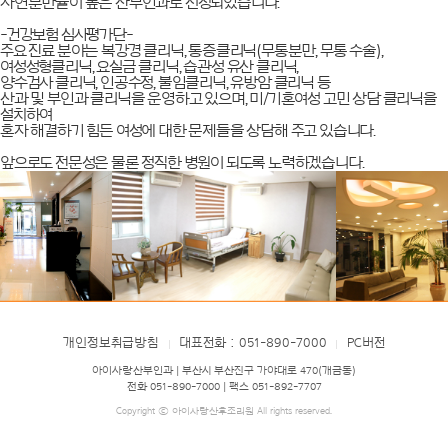
자연분만율이 높은 산부인과로 선정되었습니다.
-건강보험 심사평가단-
주요 진료 분야는
복강경 클리닉,
통증클리닉(무통분만, 무통 수술),
여성성형클리닉, 요실금 클리닉, 습관성 유산 클리닉,
양수검사 클리닉, 인공수정, 불임클리닉,
유방암 클리닉
등
산과 및 부인과 클리닉을 운영하고 있으며, 미/기혼여성 고민 상담 클리닉을
설치하여
혼자 해결하기 힘든 여성에 대한 문제들을 상담해 주고 있습니다.
앞으로도 전문성은 물론 정직한 병원이 되도록 노력하겠습니다.
개인정보취급방침
대표전화 : 051-890-7000
PC버전
|
|
아이사랑산부인과 | 부산시 부산진구 가야대로 470(개금동)
전화 051-890-7000 | 팩스 051-892-7707
Copyright ⓒ 아이사랑산후조리원 All rights reserved.