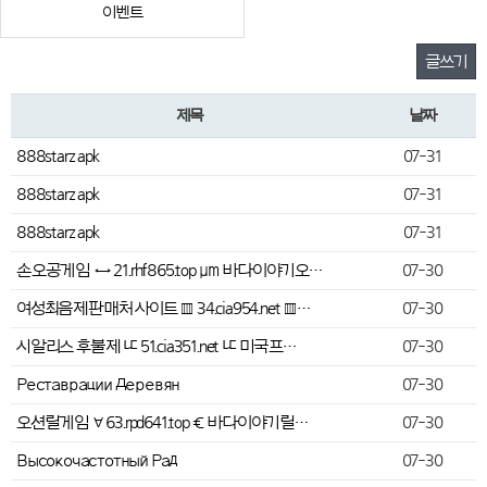
이벤트
글쓰기
제목
날짜
888starz apk
07-31
888starz apk
07-31
888starz apk
07-31
손오공게임 ↔ 21.rhf865.top ㎛ 바다이야기오…
07-30
여성최음제판매처 사이트 ▥ 34.cia954.net ▥…
07-30
시알리스 후불제 ㅦ 51.cia351.net ㅦ 미국프…
07-30
Реставрации Деревян
07-30
오션릴게임 ∀ 63.rpd641.top € 바다이야기릴…
07-30
Высокочастотный Рад
07-30