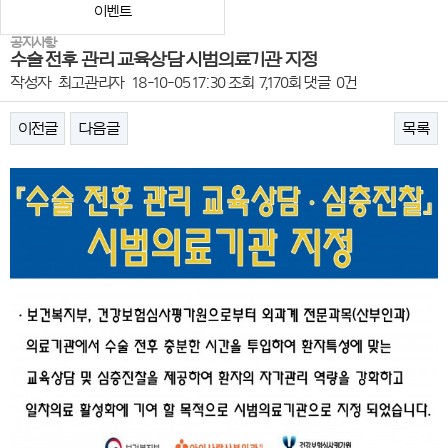
이벤트
공지사항
수술 전후 관리 교육상담 시범의료기관 지정
작성자
최고관리자
18-10-05 17:30
조회
7,170회
댓글
0건
이전글
다음글
목록
본문